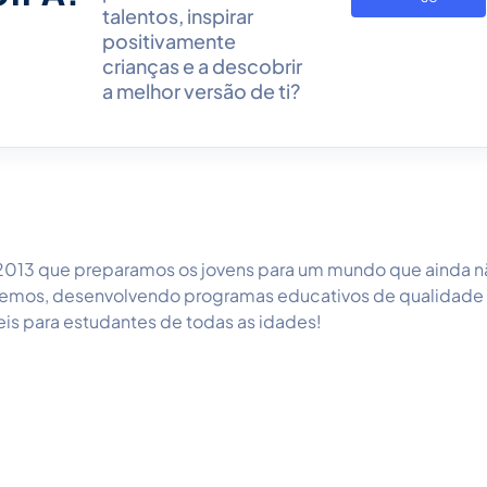
talentos, inspirar
positivamente
crianças e a descobrir
a melhor versão de ti?
013 que preparamos os jovens para um mundo que ainda n
mos, desenvolvendo programas educativos de qualidade
eis para estudantes de todas as idades!
eservados. Em caso de litígio, pode recorrer a um dos seguintes
Centros de