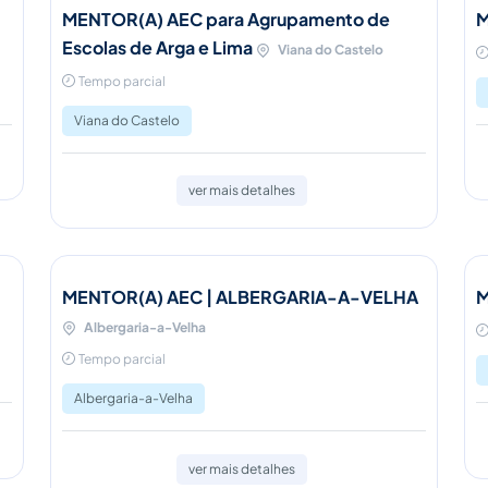
MENTOR(A) AEC para Agrupamento de
M
Escolas de Arga e Lima
Viana do Castelo
Tempo parcial
Viana do Castelo
ver mais detalhes
MENTOR(A) AEC | ALBERGARIA-A-VELHA
M
Albergaria-a-Velha
Tempo parcial
Albergaria-a-Velha
ver mais detalhes