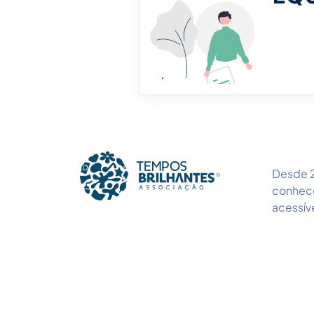
Desde 2
conhece
acessív
Associação Tempos Brilhantes. © Copyright 2026. Todos os Direitos R
Arbitragem de Conflitos de Consumo.