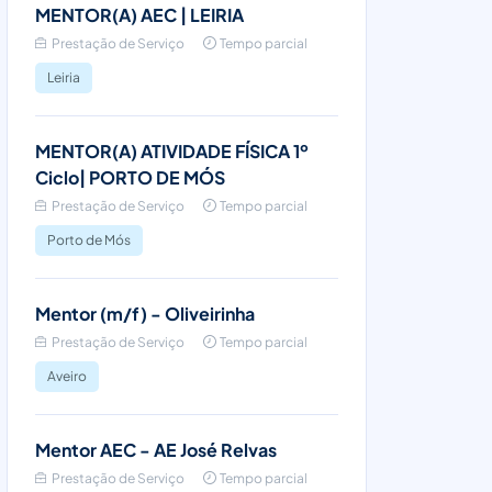
MENTOR(A) AEC | LEIRIA
Prestação de Serviço
Tempo parcial
Leiria
MENTOR(A) ATIVIDADE FÍSICA 1º
Ciclo| PORTO DE MÓS
Prestação de Serviço
Tempo parcial
Porto de Mós
Mentor (m/f) - Oliveirinha
Prestação de Serviço
Tempo parcial
Aveiro
Mentor AEC - AE José Relvas
Prestação de Serviço
Tempo parcial