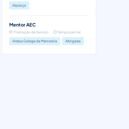
Alpiarça
Mentor AEC
Prestação de Serviço
Tempo parcial
Aldeia Galega da Merceana
Abrigada