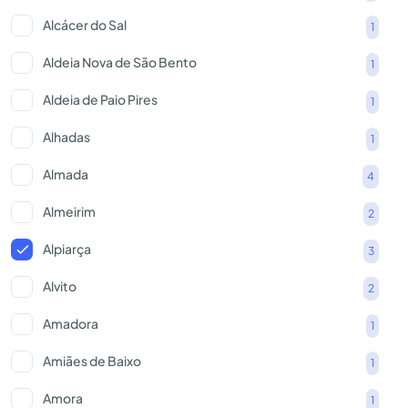
Alcácer do Sal
1
Aldeia Nova de São Bento
1
Aldeia de Paio Pires
1
Alhadas
1
Almada
4
Almeirim
2
Alpiarça
3
Alvito
2
Amadora
1
Amiães de Baixo
1
Amora
1