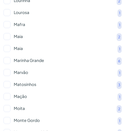
Lourinhã
2
Lourosa
1
Mafra
1
Maia
2
Maia
1
Marinha Grande
6
Marvão
1
Matosinhos
3
Mação
1
Moita
2
Monte Gordo
1