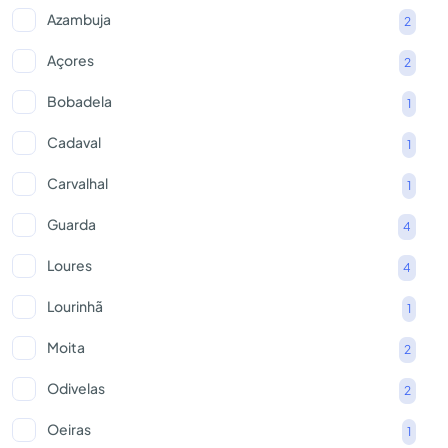
Azambuja
2
Açores
2
Bobadela
1
Cadaval
1
Carvalhal
1
Guarda
4
Loures
4
Lourinhã
1
Moita
2
Odivelas
2
Oeiras
1