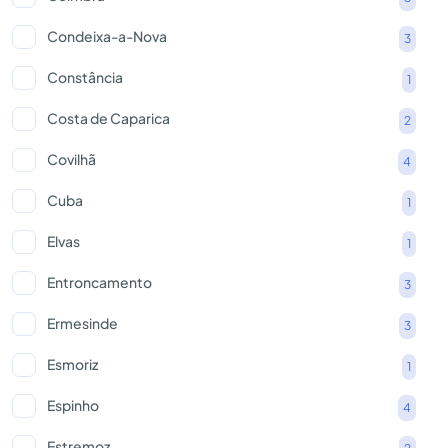
Condeixa-a-Nova
3
Constância
1
Costa de Caparica
2
Covilhã
4
Cuba
1
Elvas
1
Entroncamento
3
Ermesinde
3
Esmoriz
1
Espinho
4
Estremoz