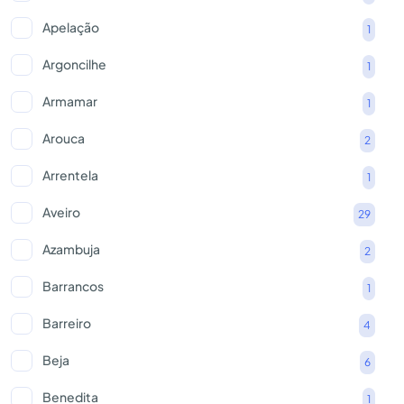
Apelação
1
Argoncilhe
1
Armamar
1
Arouca
2
Arrentela
1
Aveiro
29
Azambuja
2
Barrancos
1
Barreiro
4
Beja
6
Benedita
1