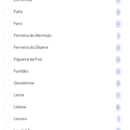
2
Fafe
2
Faro
4
Ferreira do Alentejo
1
Ferreira do Zêzere
3
Figueira da Foz
11
Fundão
2
Gondomar
3
Leiria
7
Lisboa
8
Loures
1