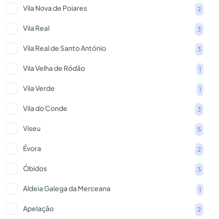
Vila Nova de Poiares
2
Vila Real
3
Vila Real de Santo António
3
Vila Velha de Ródão
1
Vila Verde
1
Vila do Conde
3
Viseu
5
Évora
2
Óbidos
3
Aldeia Galega da Merceana
1
Apelação
2