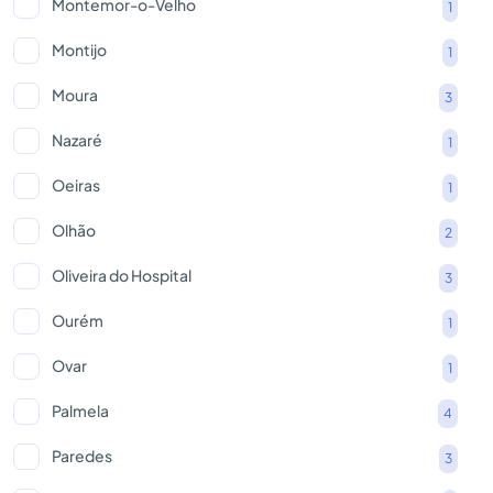
Montemor-o-Velho
1
Montijo
1
Moura
3
Nazaré
1
Oeiras
1
Olhão
2
Oliveira do Hospital
3
Ourém
1
Ovar
1
Palmela
4
Paredes
3