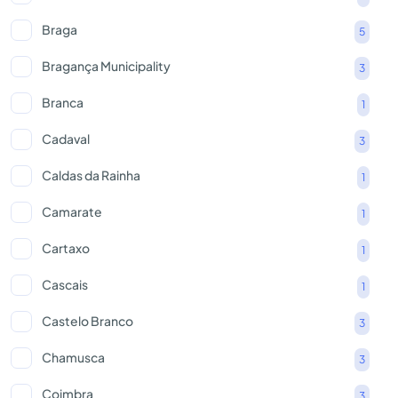
Braga
5
Bragança Municipality
3
Branca
1
Cadaval
3
Caldas da Rainha
1
Camarate
1
Cartaxo
1
Cascais
1
Castelo Branco
3
Chamusca
3
Coimbra
3