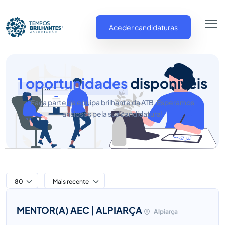
Aceder candidaturas
1 oportunidades
disponíveis
Faça parte da equipa brilhante da ATB. Esperamos
ansiosos pela sua candidatura!
80
Mais recente
MENTOR(A) AEC | ALPIARÇA
Alpiarça