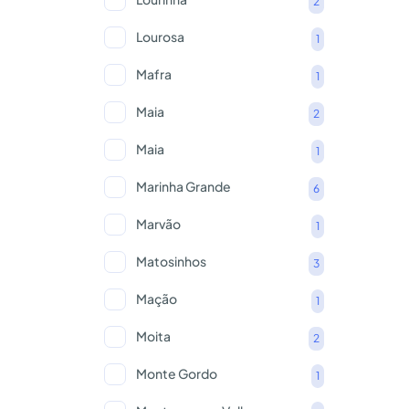
2
Lourosa
1
Mafra
1
Maia
2
Maia
1
Marinha Grande
6
Marvão
1
Matosinhos
3
Mação
1
Moita
2
Monte Gordo
1