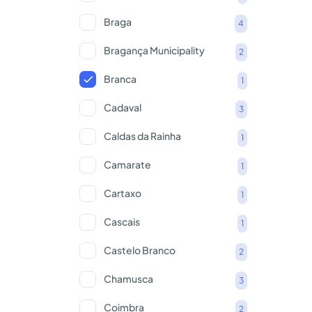
Braga
4
Bragança Municipality
2
Branca
1
Cadaval
3
Caldas da Rainha
1
Camarate
1
Cartaxo
1
Cascais
1
Castelo Branco
2
Chamusca
3
Coimbra
2