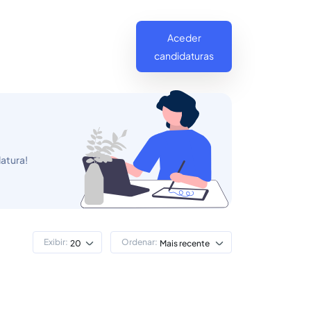
Aceder
candidaturas
atura!
Exibir:
Ordenar:
20
Mais recente