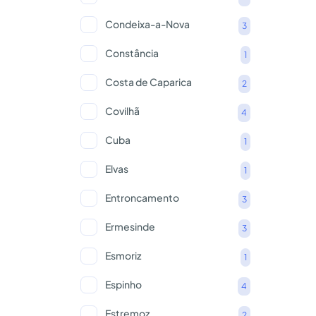
Condeixa-a-Nova
3
Constância
1
Costa de Caparica
2
Covilhã
4
Cuba
1
Elvas
1
Entroncamento
3
Ermesinde
3
Esmoriz
1
Espinho
4
Estremoz
2