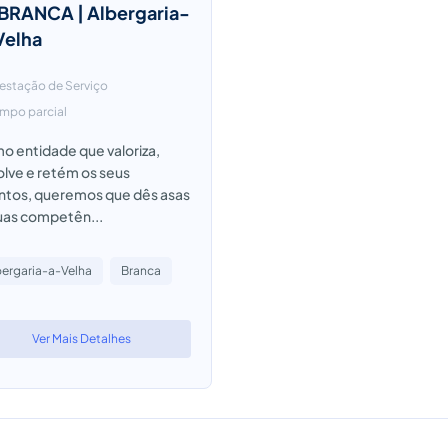
 BRANCA | Albergaria-
Velha
estação de Serviço
mpo parcial
 entidade que valoriza,
lve e retém os seus
entos, queremos que dês asas
uas competên...
bergaria-a-Velha
Branca
Ver Mais Detalhes