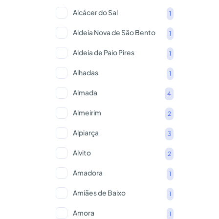
Alcácer do Sal
1
Aldeia Nova de São Bento
1
Aldeia de Paio Pires
1
Alhadas
1
Almada
4
Almeirim
2
Alpiarça
3
Alvito
2
Amadora
1
Amiães de Baixo
1
Amora
1