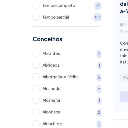
da
Tempo completo
27
a-
Tempo parcial
173
Pr
Te
Concelhos
Como
envo
Abrantes
2
tal
às t
Abrigada
1
Albergaria-a-Velha
5
Al
Alcanede
2
Alcanena
1
Alcobaça
2
Alcochete
3