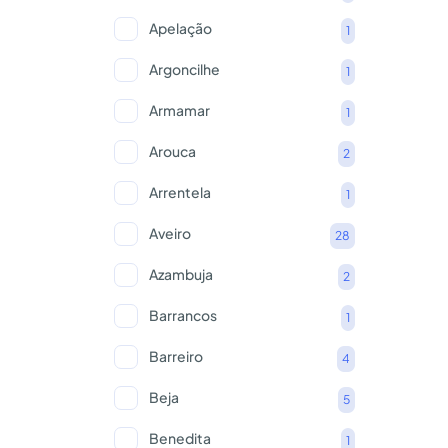
Apelação
1
Argoncilhe
1
Armamar
1
Arouca
2
Arrentela
1
Aveiro
28
Azambuja
2
Barrancos
1
Barreiro
4
Beja
5
Benedita
1