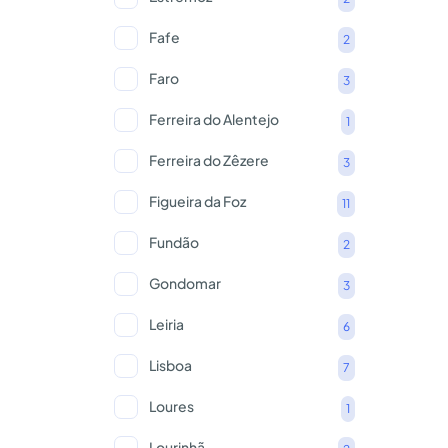
Fafe
2
Faro
3
Ferreira do Alentejo
1
Ferreira do Zêzere
3
Figueira da Foz
11
Fundão
2
Gondomar
3
Leiria
6
Lisboa
7
Loures
1
Lourinhã