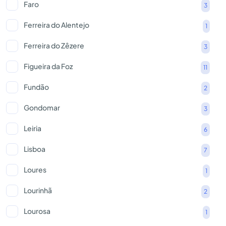
Faro
3
Ferreira do Alentejo
1
Ferreira do Zêzere
3
Figueira da Foz
11
Fundão
2
Gondomar
3
Leiria
6
Lisboa
7
Loures
1
Lourinhã
2
Lourosa
1