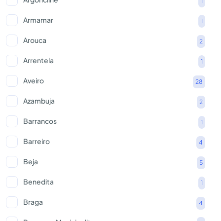
1
Armamar
1
Arouca
2
Arrentela
1
Aveiro
28
Azambuja
2
Barrancos
1
Barreiro
4
Beja
5
Benedita
1
Braga
4