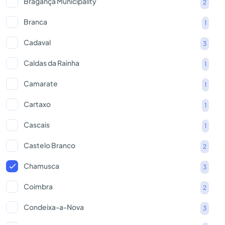
Bragança Municipality
2
Branca
1
Cadaval
3
Caldas da Rainha
1
Camarate
1
Cartaxo
1
Cascais
1
Castelo Branco
2
Chamusca
3
Coimbra
2
Condeixa-a-Nova
3