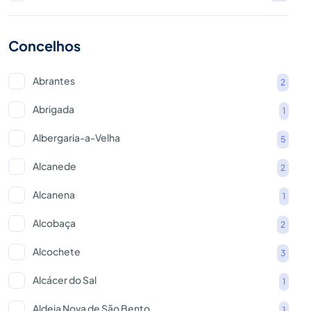
Concelhos
Abrantes
2
Abrigada
1
Albergaria-a-Velha
5
Alcanede
2
Alcanena
1
Alcobaça
2
Alcochete
3
Alcácer do Sal
1
Aldeia Nova de São Bento
1