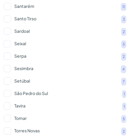
Santarém
11
Santo Tirso
3
Sardoal
2
Seixal
5
Serpa
2
Sesimbra
4
Setúbal
7
São Pedro do Sul
1
Tavira
1
Tomar
5
Torres Novas
2