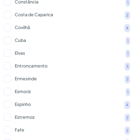
Constância
1
Costa de Caparica
2
Covilhã
4
Cuba
1
Elvas
1
Entroncamento
3
Ermesinde
3
Esmoriz
1
Espinho
4
Estremoz
2
Fafe
2