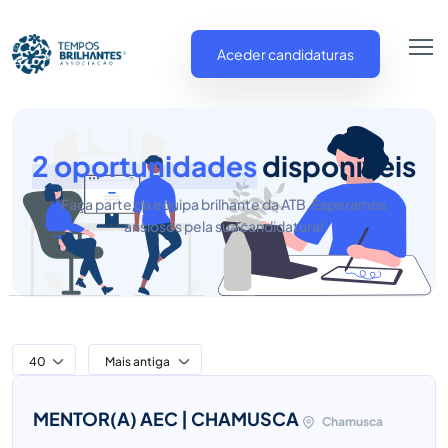
Aceder candidaturas
2 oportunidades
disponíveis
Faça parte da equipa brilhante da ATB. Esperamos
ansiosos pela sua candidatura!
40
Mais antiga
MENTOR(A) AEC | CHAMUSCA
Chamusca