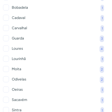
Bobadela
1
Cadaval
1
Carvalhal
1
Guarda
3
Loures
4
Lourinhã
1
Moita
2
Odivelas
2
Oeiras
1
Sacavém
1
Sintra
1