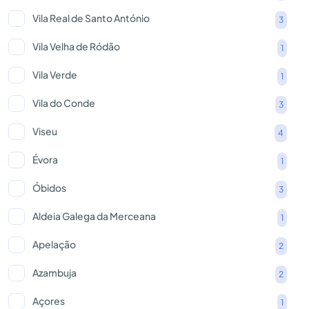
Vila Real de Santo António
3
Vila Velha de Ródão
1
Vila Verde
1
Vila do Conde
3
Viseu
4
Évora
1
Óbidos
3
Aldeia Galega da Merceana
1
Apelação
2
Azambuja
2
Açores
1