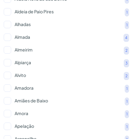
Aldeia de Paio Pires
1
Alhadas
1
Almada
4
Almeirim
2
Alpiarça
3
Alvito
2
Amadora
1
Amiães de Baixo
1
Amora
1
Apelação
1
Argoncilhe