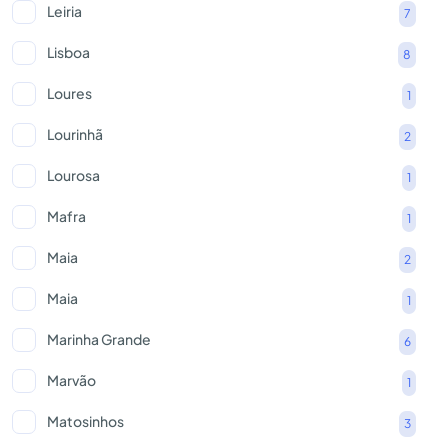
Leiria
7
Lisboa
8
Loures
1
Lourinhã
2
Lourosa
1
Mafra
1
Maia
2
Maia
1
Marinha Grande
6
Marvão
1
Matosinhos
3