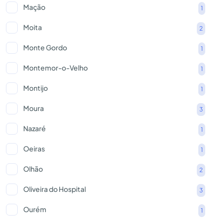
Mação
1
Moita
2
Monte Gordo
1
Montemor-o-Velho
1
Montijo
1
Moura
3
Nazaré
1
Oeiras
1
Olhão
2
Oliveira do Hospital
3
Ourém
1