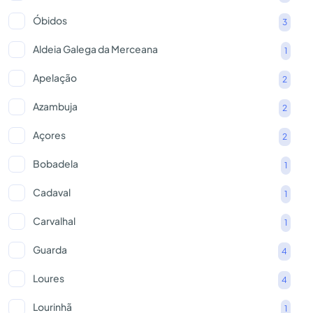
Óbidos
3
Aldeia Galega da Merceana
1
Apelação
2
Azambuja
2
Açores
2
Bobadela
1
Cadaval
1
Carvalhal
1
Guarda
4
Loures
4
Lourinhã
1