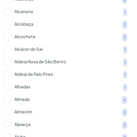
Alcanena
1
Alcobaça
3
Alcochete
3
Alcácer do Sal
1
Aldeia Nova de São Bento
1
Aldeia de Paio Pires
1
Alhadas
1
Almada
4
Almeirim
2
Alpiarça
3
Alvito