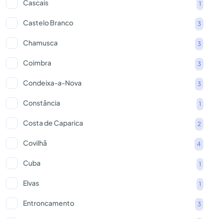
Cascais
1
Castelo Branco
3
Chamusca
3
Coimbra
3
Condeixa-a-Nova
3
Constância
1
Costa de Caparica
2
Covilhã
4
Cuba
1
Elvas
1
Entroncamento
3