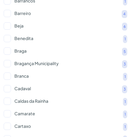
Barrancos
1
Barreiro
4
Beja
6
Benedita
1
Braga
5
Bragança Municipality
3
Branca
1
Cadaval
3
Caldas da Rainha
1
Camarate
1
Cartaxo
1