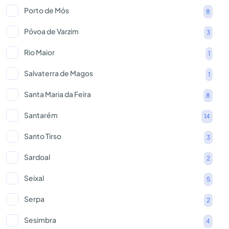
Porto de Mós
8
Póvoa de Varzim
3
Rio Maior
1
Salvaterra de Magos
1
Santa Maria da Feira
8
Santarém
14
Santo Tirso
3
Sardoal
2
Seixal
5
Serpa
2
Sesimbra
4