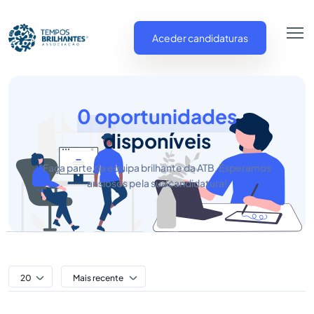
Aceder candidaturas
0 oportunidades
disponíveis
Faça parte da equipa brilhante da ATB. Esperamos
ansiosos pela sua candidatura!
20
Mais recente