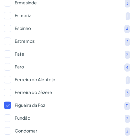
Ermesinde
3
Esmoriz
1
Espinho
4
Estremoz
2
Fafe
2
Faro
4
Ferreira do Alentejo
1
Ferreira do Zêzere
3
Figueira da Foz
11
Fundão
2
Gondomar
3