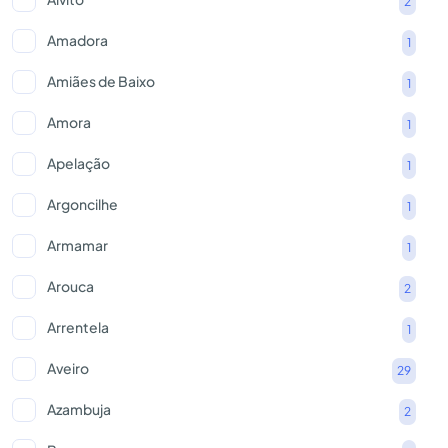
2
Amadora
1
Amiães de Baixo
1
Amora
1
Apelação
1
Argoncilhe
1
Armamar
1
Arouca
2
Arrentela
1
Aveiro
29
Azambuja
2